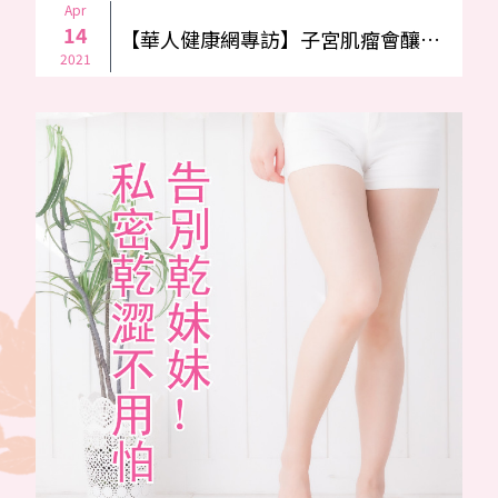
Apr
14
【華人健康網專訪】子宮肌瘤會釀子
2021
宮內膜癌，非切不可？必知子宮肌瘤6
大併發症，多吃花椰菜護肝