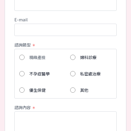
E-mail
諮詢類型
＊
精緻產檢
婦科診療
不孕症醫學
私密處治療
優生保健
其他
諮詢內容
＊