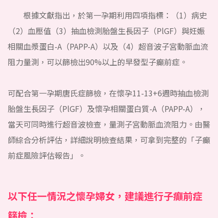
根據文獻指出，於第一孕期利用四項指標：（1）病史
（2）血壓值（3）抽血檢測胎盤生長因子（PlGF）與妊娠
相關血漿蛋白-A（PAPP-A）以及（4）超音波子宮動脈血流
阻力量測，可以篩檢出90%以上的早發型子癲前症。
可配合第一孕期唐氏症篩檢，在懷孕11-13+6週時抽血檢測
胎盤生長因子（PlGF）及懷孕相關蛋白質-A（PAPP-A），
當天可同時進行超音波檢查，量測子宮動脈血流阻力。由醫
師綜合分析評估，詳細說明檢查結果，可拿到完整的「子癲
前症風險評估報告」。
以下任一情況之懷孕婦女，建議進行子癲前症
篩檢：