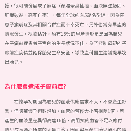
護，很可能發展成子癲症（產婦全身抽搐、血液無法凝固、
肝臟破裂、高死亡率），每年全球約有5萬名孕婦，因為罹
患子癲前症及其相關合併症而不幸死亡。另外也常有早產的
情況發生，根據估計，約有15％的早產情形是是因為胎兒
在子癲前症患者子宮內的生長狀況不佳，為了控制母親的子
癲前症病情並確保胎兒生命安全，導致產科醫生建議提早娩
出胎兒。
為什麼會造成子癲前症?
在懷孕初期因為胎兒的血液供應需求不大，不會產生影
響，但隨著懷孕週數增加，血管的管徑大小若相差1倍，所
產生的血液量差異卻高達16倍，高阻抗的血管不足以應付
胎兒成長過程所需的大量血液，因而容易產生胎兒過小的情