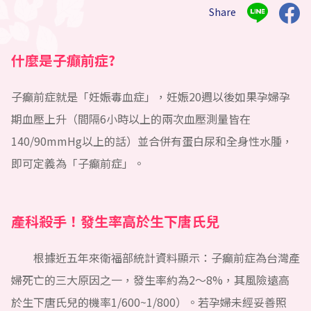
Share
什麼是子癲前症?
子癲前症就是「妊娠毒血症」，妊娠20週以後如果孕婦孕
期血壓上升（間隔6小時以上的兩次血壓測量皆在
140/90mmHg以上的話）並合併有蛋白尿和全身性水腫，
即可定義為「子癲前症」。
產科殺手！發生率高於生下唐氏兒
根據近五年來衛福部統計資料顯示：子癲前症為台灣產
婦死亡的三大原因之一，發生率約為2～8%，其風險遠高
於生下唐氏兒的機率1/600~1/800）。若孕婦未經妥善照