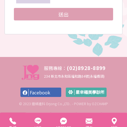
站、實體等服務。 其服務內容包括但不限於商品買
賣、內容瀏覽與利用電子郵件或其他方式進行商品
行銷資訊之提供。本診所得依實際情形，增加、修
送出
改或是終止相關服務。
隱私權保障：
本診所對於所登錄或留存之個人資料，在未獲得同
意以前，絕不對非本診所相關業務合作夥伴以外揭
露之姓名、地址、信用卡卡號、 電子郵件地址及其
他依法受保護之個人資料。 同時為提供行銷、市場
分析、統計或研究、或為提供會員個人化服務或加
(02)8928-8899
服務專線：
值服務之目的，會員同意本診所、或本診所之策略
234 新北市永和區福和路84號(永福橋頭)
合作夥伴，得記錄、保存、 並利用會員在本網站所
留存或產生之資料及記錄，同時在不揭露各該資料
之情形下得公開或使用統計資料。
Facebook
在下列的情況下，本診所有可能會提供您的個人資
© 2023 鍾婦產科 Drjong Co.,LTD.. - POWER by
OZCHAMP
料給有權機關或主張其權利受侵害並提出司法機關
正式證明之第三人：
一、基於法律之規定、或受司法機關與其他有權機
關基於法定程序之要求。