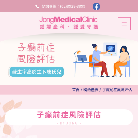
諮詢專線：(02)8928-8899
首頁
/
精緻產檢
/
子癲前症風險評估
子癲前症風險評估
- Dr.JONG -