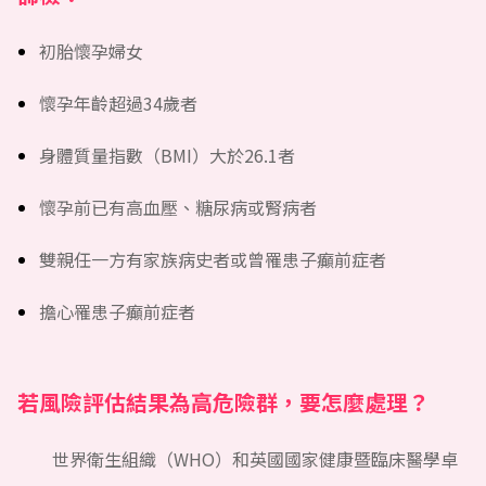
初胎懷孕婦女
懷孕年齡超過34歲者
身體質量指數（BMI）大於26.1者
懷孕前已有高血壓、糖尿病或腎病者
雙親任一方有家族病史者或曾罹患子癲前症者
擔心罹患子癲前症者
若風險評估結果為高危險群，要怎麼處理？
世界衛生組織（WHO）和英國國家健康暨臨床醫學卓