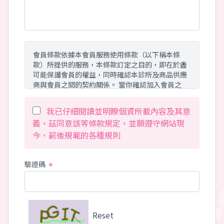
會員條款依據本會員服務使用條款（以下稱本條
款）所提供的服務，本條款訂定之目的，即在於盡
可能保護會員的權益，同時確認本診所及商品供應
商與會員之間的契約關係。 當你確認加入會員之
後，表示您已經閱讀、瞭解且同意接受本條款所有
的內容與約定。 並完全接受本服務現有與未來衍生
我已仔細閱讀並明瞭個資所載內容及其意
之服務項目。 本診所有權於任何時間基於需要修改
義，茲同意該等條款規定，並願遵守網站現
或變更本條款內容，本診所將不會個別通知會員，
今、嗣後規範的各種規則
建議您隨時注意相關修改與變更。 您於任何修改或
變更之後繼續使用本服務，將視為您已經閱讀、瞭
解且同意已完成之相關修改與變更。
驗證碼
＊
會員服務範圍：
本診所所提供的服務範圍，包括 dr-jong.com.tw
網域下所有網站，以及未來所有可能衍生，屬於本
Reset
診所並包括使用本診所所提供資訊流平台之所有網