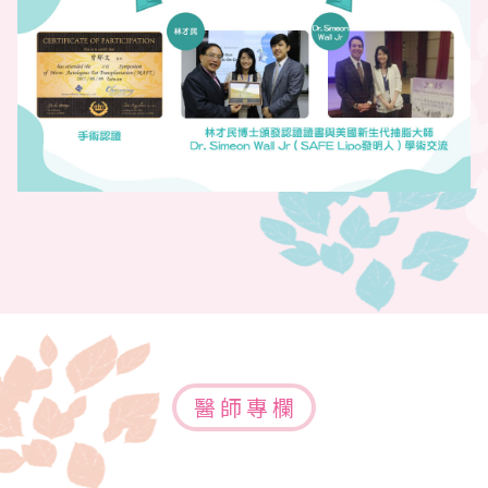
醫 師 專 欄