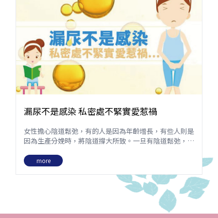
漏尿不是感染 私密處不緊實愛惹禍
女性擔心陰道鬆弛，有的人是因為年齡增長，有些人則是
因為生產分娩時，將陰道撐大所致。一旦有陰道鬆弛，就
可能出現如頻尿、漏尿、泡溫泉時水會跑進陰道，甚至陰
道會放屁「陰吹」的困擾，感覺非常尷尬！
more