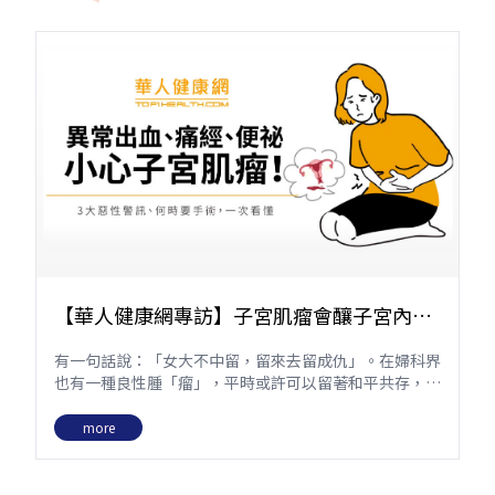
【華人健康網專訪】子宮肌瘤會釀子宮內膜
癌，非切不可？必知子宮肌瘤6大併發症，
有一句話說：「女大不中留，留來去留成仇」。在婦科界
多吃花椰菜護肝
也有一種良性腫「瘤」，平時或許可以留著和平共存，但
是有一些情況，卻可能需要除之而後快，否則恐養「瘤」
為患。到底是什麼瘤呢？那就是有「婦科第一瘤」之稱的
more
子宮肌瘤！子宮肌瘤有哪一些併發症要小心，有癌變的風
險嗎？子宮肌瘤會導致子宮內膜癌嗎？為什麼對抗子宮肌
瘤要多吃花椰菜，保護肝臟呢？