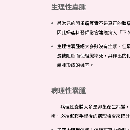
生理性囊腫
最常見的卵巢瘤其實不是真正的腫
因此婦產科醫師常會建議病人「下
生理性囊腫絕大多數沒有症狀，但
流被阻斷而使組織壞死，其釋出的
囊腫形成的機率。
病理性囊腫
病理性囊腫大多是卵巢產生病變，但
辨，必須仰賴手術後的病理檢查來確診
子宮內膜異位瘤：
俗稱巧克力囊腫，