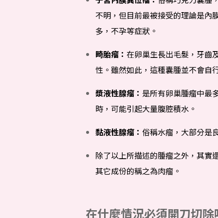
不明，但目前最被接受的理論是內
多，不孕等症狀。
畸胎瘤：
在卵巢生長出毛髮，牙齒
性。雖然如此，這種囊腫並不會自
漿液性腺瘤：
是所有卵巢腫瘤中最多
時，可能引起大量腹腔積水。
黏液性腺瘤：
俗稱水瘤，大部分是
除了以上所描述的腫瘤之外，其實
其它成份的稱之為肉瘤。
在什麼情況必須開刀切除