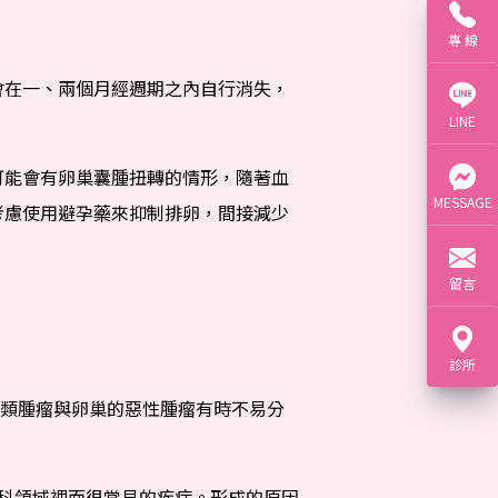
專 線
會在一、兩個月經週期之內自行消失，
LINE
可能會有卵巢囊腫扭轉的情形，隨著血
MESSAGE
考慮使用避孕藥來抑制排卵，間接減少
留言
診所
類腫瘤與卵巢的惡性腫瘤有時不易分
婦科領域裡面很常見的疾病。形成的原因