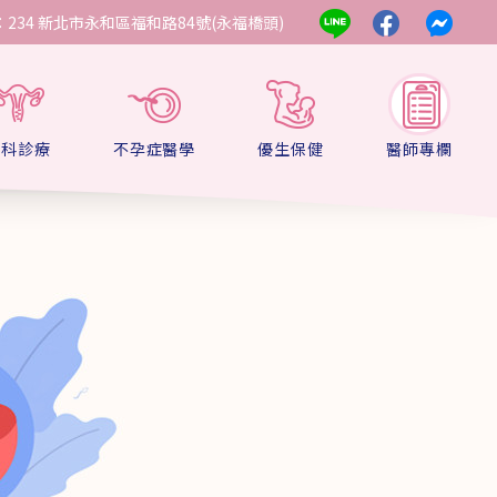
234 新北市永和區福和路84號(永福橋頭)
婦科診療
不孕症醫學
優生保健
醫師專欄