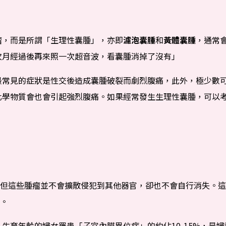
瘤，而是所謂「生理性囊腫」，亦即
濾泡囊腫
和
黃體囊腫
，通常
次月經過後再來照一次超音波，看囊腫消掉了沒有」
最常見的症狀是性交後造成囊腫破裂而劇烈腹痛，此外，極少數
化學物質會也會引起強烈腹痛。如果經常發生生理性囊腫，可以
這些腫瘤並不會擴散侵犯到其他器官，卻也不會自行消失。這
。
生育年齡的婦女罹患「子宮內膜異位症」的約佔10-15%，是