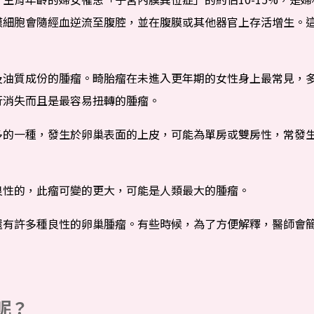
膜細胞會隨經血逆流至腹腔，並在腹膜或其他器官上存活增生。
及油質成份的腫瘤。畸胎瘤在未進入更年期的女性身上最常見，
行消失而且是最容易扭轉的腫瘤。
的一種，發生於卵巢表面的上皮，可能為單房或雙房性，常發生於
良性的，此瘤可變的更大，可能是人類最大的腫瘤。
還有許多種良性的卵巢腫瘤。有些時候，為了方便解釋，醫師會
呢？