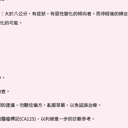
大於八公分，有症狀，有惡性變化的傾向者。而停經後的婦女
化的可能。
孕。
檢查。
師的建議，勿聽信偏方，亂服草藥，以免延誤治療。
瘤標記(CA125)，以利做進一步的診斷參考。