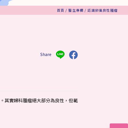
首頁
/
醫生專欄
/
認識卵巢良性腫瘤
Share
。其實婦科腫瘤絕大部分為良性，但範